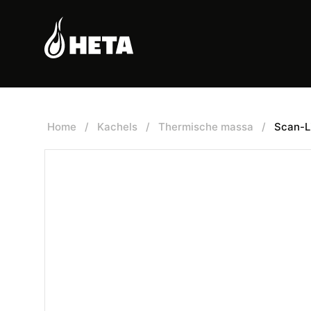
Home
/
Kachels
/
Thermische massa
/
Scan-L