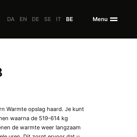
DA
EN
DE
SE
IT
BE
Menu
B
rn Warmte opslag haard. Je kunt
- men waarna de 519-614 kg
tenen de warmte weer langzaam
ele uren. Dit zorgt ervoor dat u