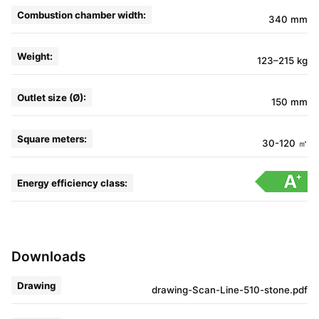
Combustion chamber width:
340 mm
Weight:
123–215 kg
Outlet size (Ø):
150 mm
Square meters:
30-120 ㎡
Energy efficiency class:
Downloads
Drawing
drawing-Scan-Line-510-stone.pdf