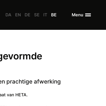
DA
EN
DE
SE
IT
BE
Menu
 gevormde
n prachtige afwerking
aat van HETA.