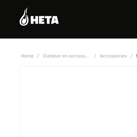
Home
/
Outdoor en accessoires
/
Accessories
/